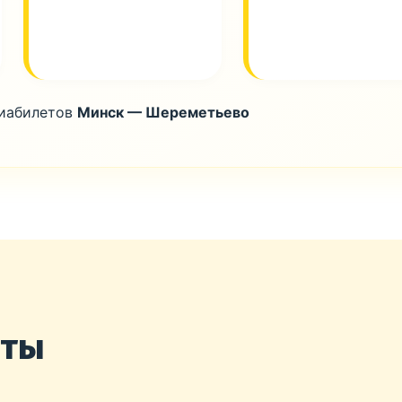
виабилетов
Минск — Шереметьево
нты