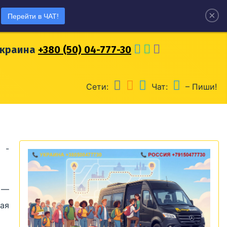
×
Перейти в ЧАТ!
оссия
+7 (915) 04-777-30
Украина
+380 (50) 04-777-30
Сети:
Чат:
– Пиши!
 -
 —
ая