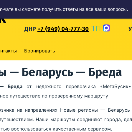
m-чате вы сможете получить ответы на все ваши вопросы.
ЛНР
+7 (959) 57-93-777
Р
ДНР
+7 (949) 04-777-30
онтакты
Бронировать
ы — Беларусь — Бреда
 — Бреда
от недежного перевозчика «МегаБусик»
обное путешествие по проверенному маршруту
озчика на направлениях Новые регионы — Беларусь
путешествием. Наши маршруты соединяют города, дел
стью воспользоваться качественным сервисом.