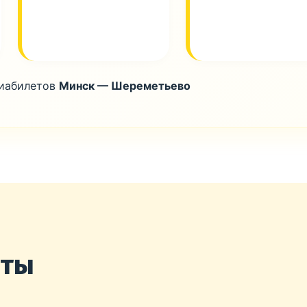
виабилетов
Минск — Шереметьево
нты