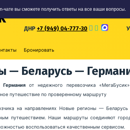
m-чате вы сможете получить ответы на все ваши вопросы.
ЛНР
+7 (959) 57-93-777
Р
ДНР
+7 (949) 04-777-30
онтакты
Бронировать
ы — Беларусь — Герман
 Германия
от недежного перевозчика «МегаБусик»
обное путешествие по проверенному маршруту
озчика на направлениях Новые регионы — Беларусь
ным путешествием. Наши маршруты соединяют город
зможностью воспользоваться качественным сервисом.