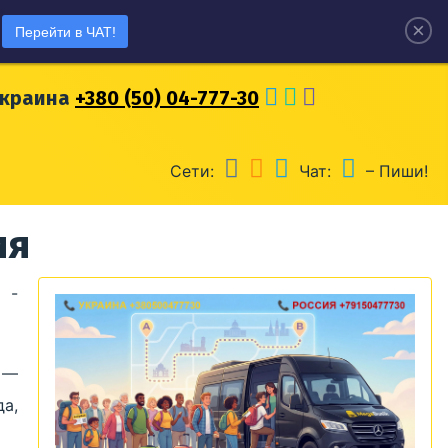
×
Перейти в ЧАТ!
оссия
+7 (915) 04-777-30
Украина
+380 (50) 04-777-30
Сети:
Чат:
– Пиши!
ия
 -
 —
а,