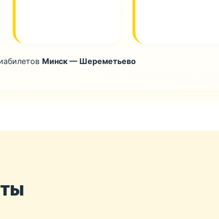
виабилетов
Минск — Шереметьево
нты