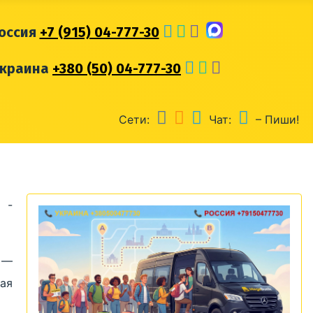
оссия
+7 (915) 04-777-30
Украина
+380 (50) 04-777-30
Сети:
Чат:
– Пиши!
 -
 —
ая