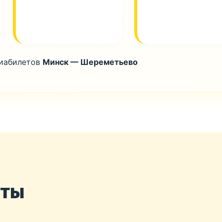
виабилетов
Минск — Шереметьево
нты