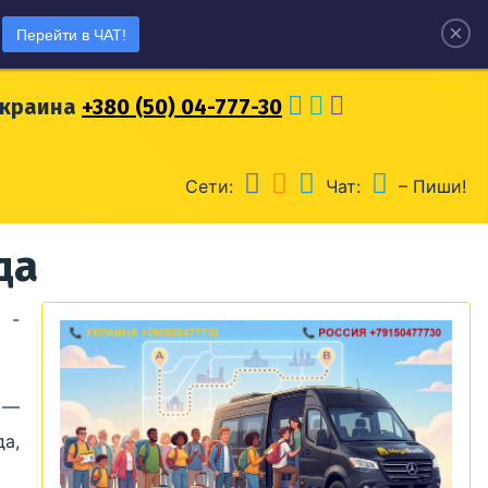
×
Перейти в ЧАТ!
оссия
+7 (915) 04-777-30
Украина
+380 (50) 04-777-30
Сети:
Чат:
– Пиши!
да
 -
 —
а,