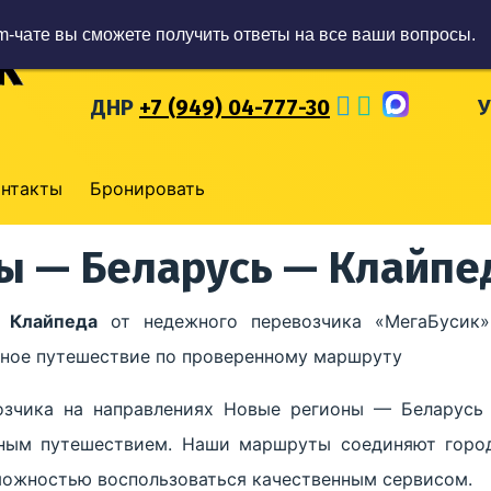
m-чате вы сможете получить ответы на все ваши вопросы.
ЛНР
+7 (959) 57-93-777
Р
ДНР
+7 (949) 04-777-30
онтакты
Бронировать
ы — Беларусь — Клайпе
 Клайпеда
от недежного перевозчика «МегаБусик»
обное путешествие по проверенному маршруту
озчика на направлениях Новые регионы — Беларусь
ным путешествием. Наши маршруты соединяют город
зможностью воспользоваться качественным сервисом.