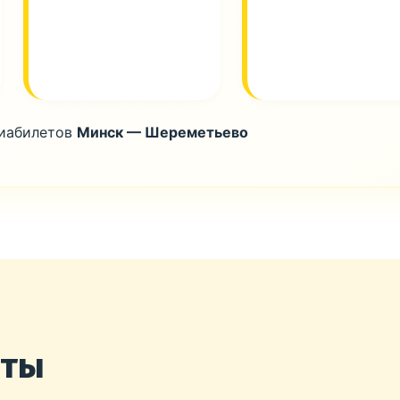
виабилетов
Минск — Шереметьево
нты