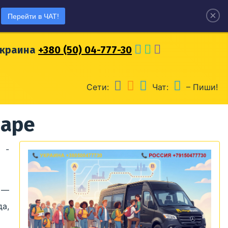
×
Перейти в ЧАТ!
оссия
+7 (915) 04-777-30
Украина
+380 (50) 04-777-30
Сети:
Чат:
– Пиши!
ааре
 -
 —
а,