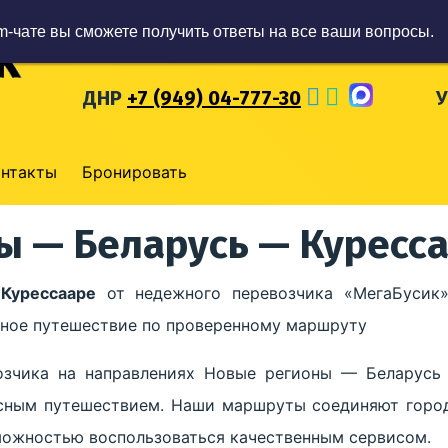
m-чате вы сможете получить ответы на все ваши вопросы.
ЛНР
+7 (959) 57-93-777
Р
ДНР
+7 (949) 04-777-30
онтакты
Бронировать
ы — Беларусь — Куресс
Курессааре
от недежного перевозчика «МегаБусик»
обное путешествие по проверенному маршруту
озчика на направлениях Новые регионы — Беларусь
сным путешествием. Наши маршруты соединяют город
зможностью воспользоваться качественным сервисом.