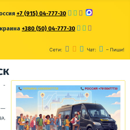
оссия
+7 (915) 04-777-30
Украина
+380 (50) 04-777-30
Сети:
Чат:
– Пиши!
ск
 -
 —
а,