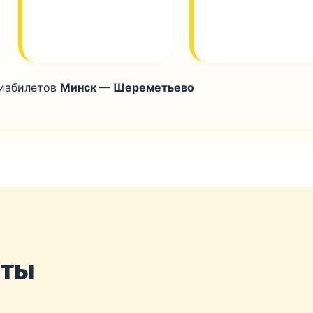
виабилетов
Минск — Шереметьево
нты