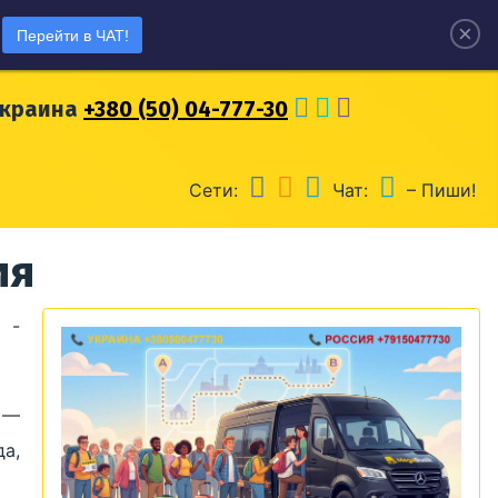
×
Перейти в ЧАТ!
оссия
+7 (915) 04-777-30
Украина
+380 (50) 04-777-30
Сети:
Чат:
– Пиши!
ия
 -
 —
а,