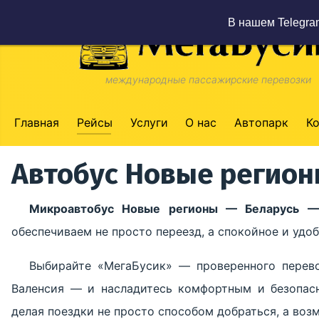
В нашем Telegra
международные пассажирские перевозки
Главная
Рейсы
Услуги
О нас
Автопарк
К
Автобус Новые регион
Микроавтобус Новые регионы — Беларусь —
обеспечиваем не просто переезд, а спокойное и уд
Выбирайте «МегаБусик» — проверенного перев
Валенсия — и насладитесь комфортным и безопас
делая поездки не просто способом добраться, а во