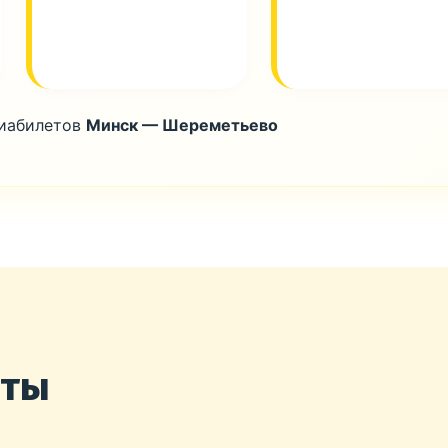
виабилетов
Минск — Шереметьево
нты