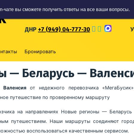
m-чате вы сможете получить ответы на все ваши вопросы.
ЛНР
+7 (959) 57-93-777
Р
ДНР
+7 (949) 04-777-30
онтакты
Бронировать
ы — Беларусь — Валенс
 Валенсия
от недежного перевозчика «МегаБусик»
обное путешествие по проверенному маршруту
озчика на направлениях Новые регионы — Беларусь
ным путешествием. Наши маршруты соединяют город
зможностью воспользоваться качественным сервисом.