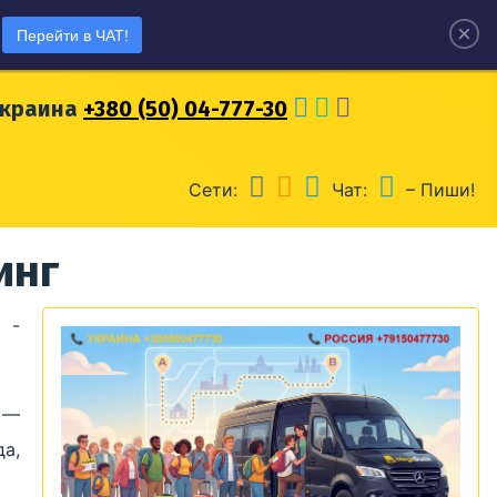
×
Перейти в ЧАТ!
оссия
+7 (915) 04-777-30
Украина
+380 (50) 04-777-30
Сети:
Чат:
– Пиши!
инг
 -
 —
а,