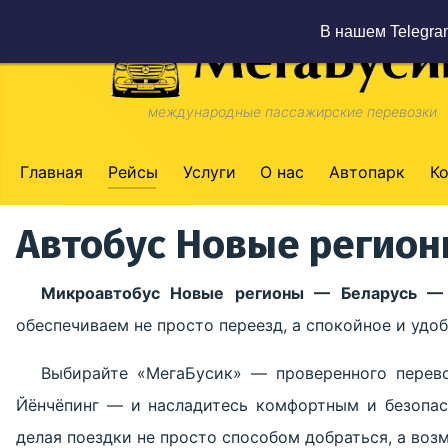
В нашем Telegra
международные пассажирские перевозки
Главная
Рейсы
Услуги
О нас
Автопарк
К
Автобус Новые регион
Микроавтобус Новые регионы — Беларусь —
обеспечиваем не просто переезд, а спокойное и уд
Выбирайте «МегаБусик» — проверенного перев
Йёнчёпинг — и насладитесь комфортным и безопа
делая поездки не просто способом добраться, а во