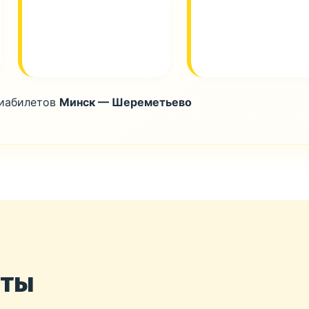
виабилетов
Минск — Шереметьево
нты