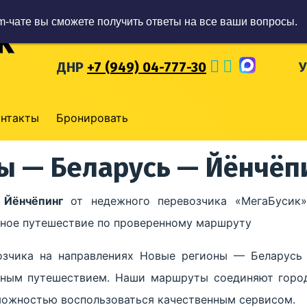
m-чате вы сможете получить ответы на все ваши вопросы.
ЛНР
+7 (959) 57-93-777
Р
ДНР
+7 (949) 04-777-30
онтакты
Бронировать
ы — Беларусь — Йёнчёп
 Йёнчёпинг
от недежного перевозчика «МегаБусик»
обное путешествие по проверенному маршруту
озчика на направлениях Новые регионы — Беларусь
сным путешествием. Наши маршруты соединяют город
зможностью воспользоваться качественным сервисом.