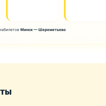
виабилетов
Минск — Шереметьево
нты