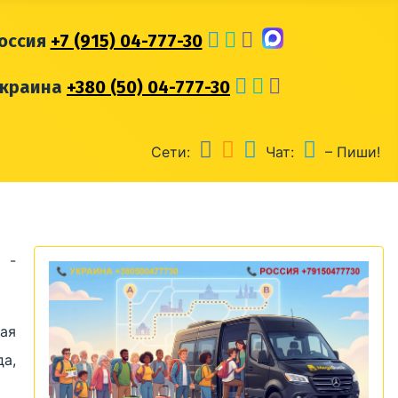
оссия
+7 (915) 04-777-30
Украина
+380 (50) 04-777-30
Сети:
Чат:
– Пиши!
 -
ая
а,