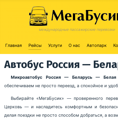
международные пассажирские перевозки
Главная
Рейсы
Услуги
О нас
Автопарк
К
Автобус Россия — Бел
Микроавтобус Россия — Беларусь — Белая
обеспечиваем не просто переезд, а спокойное и уд
Выбирайте «МегаБусик» — проверенного пере
Церковь — и насладитесь комфортным и безопас
делая поездки не просто способом добраться, а во