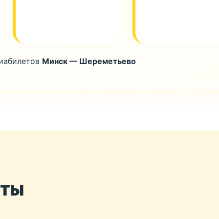
виабилетов
Минск — Шереметьево
нты