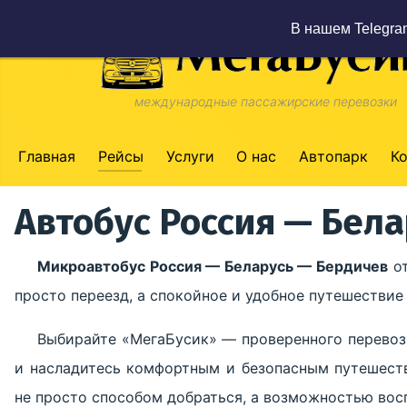
В нашем Telegra
международные пассажирские перевозки
Главная
Рейсы
Услуги
О нас
Автопарк
К
Автобус Россия — Бел
Микроавтобус Россия — Беларусь — Бердичев
от
просто переезд, а спокойное и удобное путешестви
Выбирайте «МегаБусик» — проверенного перевоз
и насладитесь комфортным и безопасным путешест
не просто способом добраться, а возможностью вос