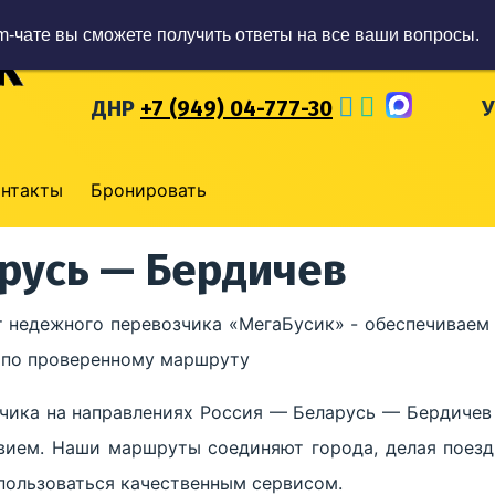
m-чате вы сможете получить ответы на все ваши вопросы.
ЛНР
+7 (959) 57-93-777
Р
ДНР
+7 (949) 04-777-30
онтакты
Бронировать
арусь — Бердичев
 недежного перевозчика «МегаБусик» - обеспечиваем
е по проверенному маршруту
чика на направлениях Россия — Беларусь — Бердиче
вием. Наши маршруты соединяют города, делая поезд
пользоваться качественным сервисом.