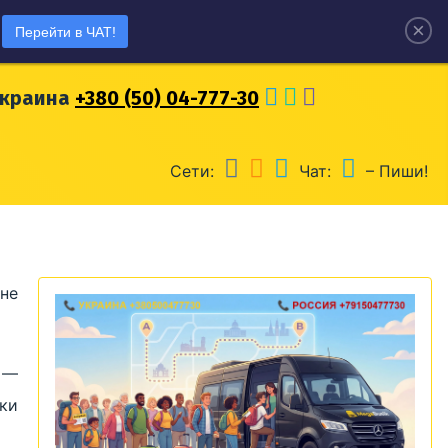
×
Перейти в ЧАТ!
оссия
+7 (915) 04-777-30
Украина
+380 (50) 04-777-30
Сети:
Чат:
– Пиши!
 не
в —
ки